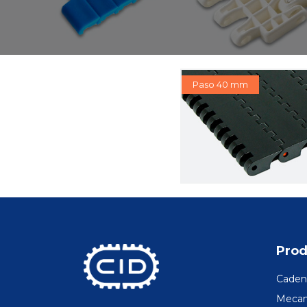
Paso 40 mm
Prod
Cadena
Mecani