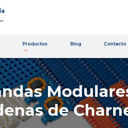
ia
L.
Productos
Blog
Contacto
ndas Modulare
enas de Charn