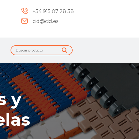
+34 915 07 28 38
cid@cid.es
s y
elas