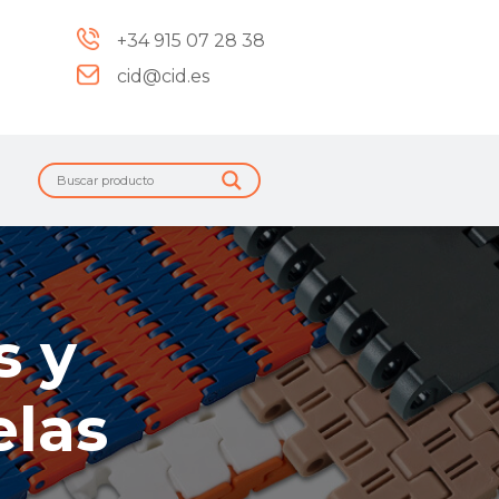
+34 915 07 28 38
cid@cid.es
s y
elas