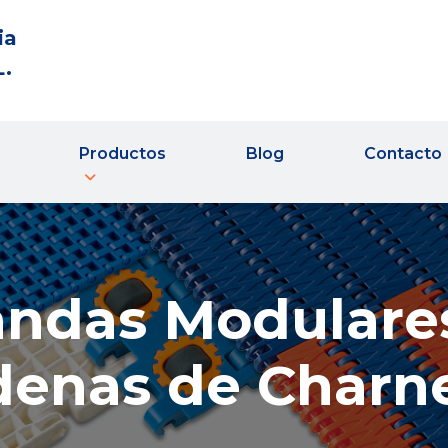
ia
L.
Productos
Blog
Contacto
ndas Modulare
enas de Charn