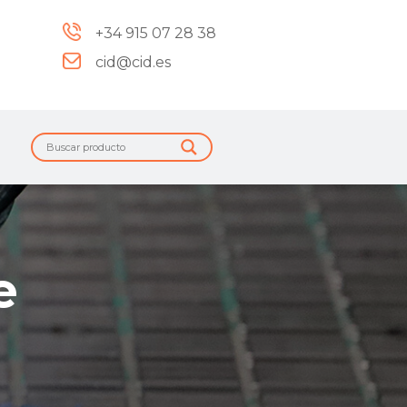
+34 915 07 28 38
cid@cid.es
e