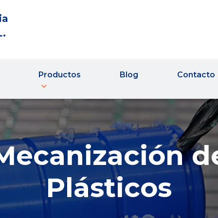
ia
L.
Productos
Blog
Contacto
Mecanización d
Plásticos