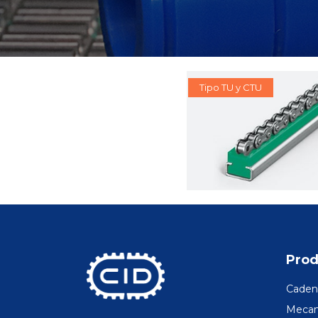
Tipo TU y CTU
Prod
Cadena
Mecani