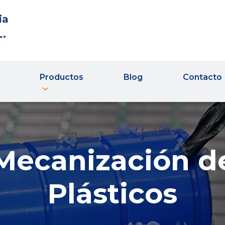
ia
L.
Productos
Blog
Contacto
Mecanización d
Plásticos