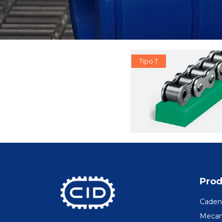
Tipo T
Prod
Cadena
Mecani