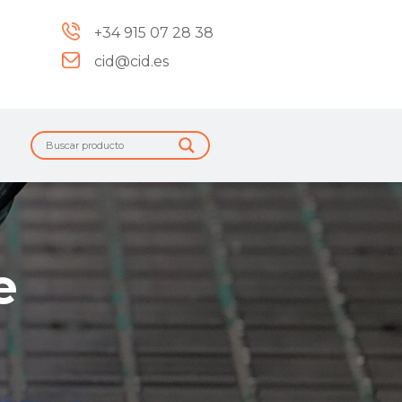
+34 915 07 28 38
cid@cid.es
e